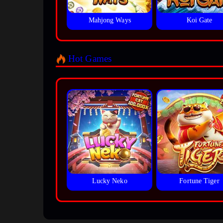
Mahjong Ways
Koi Gate
Hot Games
Lucky Neko
Fortune Tiger